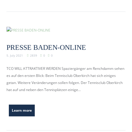
b
e
r
k
i
r
PRESSE BADEN-ONLINE
c
h
5. July 2021
2839
0
0
.
TCO WILL ATTRAKTIVER WERDEN Spaziergänger am Renchdamm sehen
d
es auf den ersten Blick: Beim Tennisclub Oberkirch hat sich einiges
e
getan. Weitere Veränderungen sollen folgen. Der Tennisclub Oberkirch
hat auf und neben den Tennisplätzen einige...
Learn more