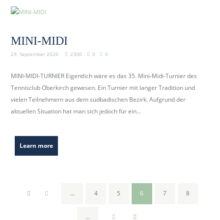
MINI-MIDI
29. September 2020
2300
0
0
MINI-MIDI-TURNIER Eigentlich wäre es das 35. Mini-Midi-Turnier des
Tennisclub Oberkirch gewesen. Ein Turnier mit langer Tradition und
vielen Teilnehmern aus dem südbadischen Bezirk. Aufgrund der
aktuellen Situation hat man sich jedoch für ein...
Learn more
…
4
5
6
7
8
…