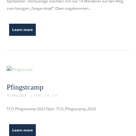
Aprilwetter. Demzufolge machten sich nur 14 Wanderer auf den Weg
b
zum hiesigen „Geigerskopf“. Oben angekommen...
e
r
k
Learn more
i
r
c
h
.
d
e
Pfingstcamp
15. May 2023
1795
0
0
TCO Pfingstcamp 2023 Flyer: TCO_Pfingstcamp_2023
Learn more