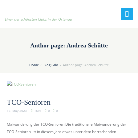
h
t
t
Einer der schönsten Clubs in der Ortenau
p
:
/
Author page: Andrea Schütte
/
t
e
Home
Blog Grid
Author page: Andrea Schütte
n
n
i
s
c
TCO-Senioren
l
15. May 2023
1691
0
0
u
b
Maiwanderung der TCO-Senioren Die traditionelle Maiwanderung der
-
TCO-Senioren litt in diesem Jahr etwas unter dem herrschenden
o