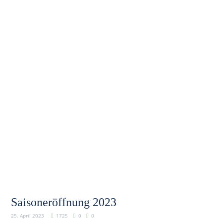
Saisoneröffnung 2023
25. April 2023
1725
0
0