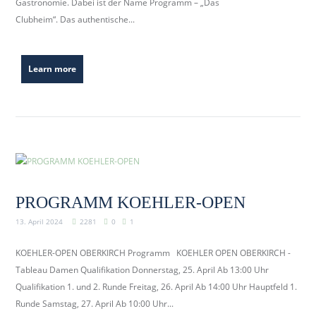
Gastronomie. Dabei ist der Name Programm – „Das
b
Clubheim“. Das authentische...
e
r
k
Learn more
i
r
c
h
.
d
e
PROGRAMM KOEHLER-OPEN
13. April 2024
2281
0
1
KOEHLER-OPEN OBERKIRCH Programm KOEHLER OPEN OBERKIRCH -
Tableau Damen Qualifikation Donnerstag, 25. April Ab 13:00 Uhr
Qualifikation 1. und 2. Runde Freitag, 26. April Ab 14:00 Uhr Hauptfeld 1.
Runde Samstag, 27. April Ab 10:00 Uhr...