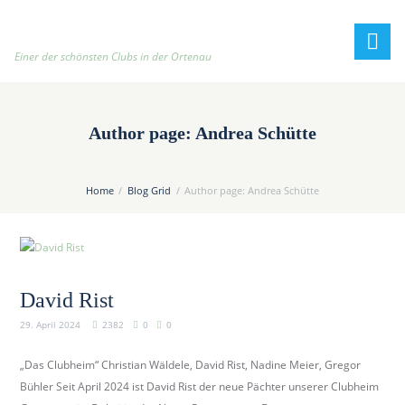
h
t
t
Einer der schönsten Clubs in der Ortenau
p
:
/
Author page: Andrea Schütte
/
t
e
Home
Blog Grid
Author page: Andrea Schütte
n
n
i
s
c
David Rist
l
29. April 2024
2382
0
0
u
b
„Das Clubheim“ Christian Wäldele, David Rist, Nadine Meier, Gregor
-
Bühler Seit April 2024 ist David Rist der neue Pächter unserer Clubheim
o