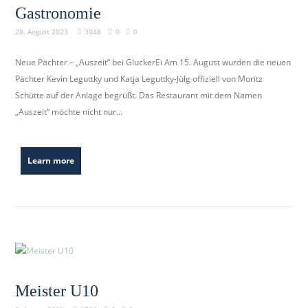
Gastronomie
28. August 2023
3048
0
0
Neue Pächter – „Auszeit“ bei GluckerEi Am 15. August wurden die neuen
Pächter Kevin Leguttky und Katja Leguttky-Jülg offiziell von Moritz
Schütte auf der Anlage begrüßt. Das Restaurant mit dem Namen
„Auszeit“ möchte nicht nur...
Learn more
Meister U10