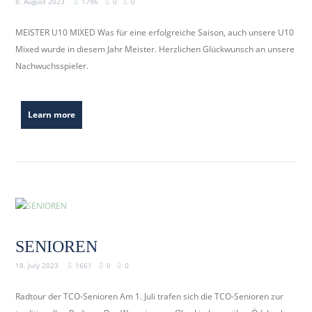
8. August 2023
1796
0
0
MEISTER U10 MIXED Was für eine erfolgreiche Saison, auch unsere U10
Mixed wurde in diesem Jahr Meister. Herzlichen Glückwunsch an unsere
Nachwuchsspieler.
Learn more
SENIOREN
18. July 2023
1661
0
0
Radtour der TCO-Senioren Am 1. Juli trafen sich die TCO-Senioren zur