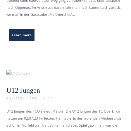
traditionellen Radtour. Der Weg ging von Oberkirch aus über Ödsbach
nach Oppenau. Im Anschluss daran fuhr man nach Lautenbach zurück,
wo man in der Gaststube „Meßmershus“...
Learn more
U12 Jungen
6. July 2023
1906
0
0
U12 Jungen des TCO erneut Meister Die U12 Jungen des TC Oberkirch
hatten am 02.07.23 ihr letztes Heimspiel in der laufenden Medenrunde.
Schon im Vorfeld war klar, sollte man dieses Spiel gewinnen, war die