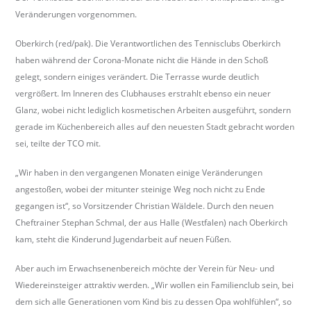
b
Veränderungen vorgenommen.
e
Oberkirch (red/pak). Die Verantwortlichen des Tennisclubs Oberkirch
r
haben während der Corona-Monate nicht die Hände in den Schoß
k
gelegt, sondern einiges verändert. Die Terrasse wurde deutlich
i
vergrößert. Im Inneren des Clubhauses erstrahlt ebenso ein neuer
r
Glanz, wobei nicht lediglich kosmetischen Arbeiten ausgeführt, sondern
c
gerade im Küchenbereich alles auf den neuesten Stadt gebracht worden
h
sei, teilte der TCO mit.
.
d
„Wir haben in den vergangenen Monaten einige Veränderungen
e
angestoßen, wobei der mitunter steinige Weg noch nicht zu Ende
gegangen ist“, so Vorsitzender Christian Wäldele. Durch den neuen
Cheftrainer Stephan Schmal, der aus Halle (Westfalen) nach Oberkirch
kam, steht die Kinderund Jugendarbeit auf neuen Füßen.
Aber auch im Erwachsenenbereich möchte der Verein für Neu- und
Wiedereinsteiger attraktiv werden. „Wir wollen ein Familienclub sein, bei
dem sich alle Generationen vom Kind bis zu dessen Opa wohlfühlen“, so