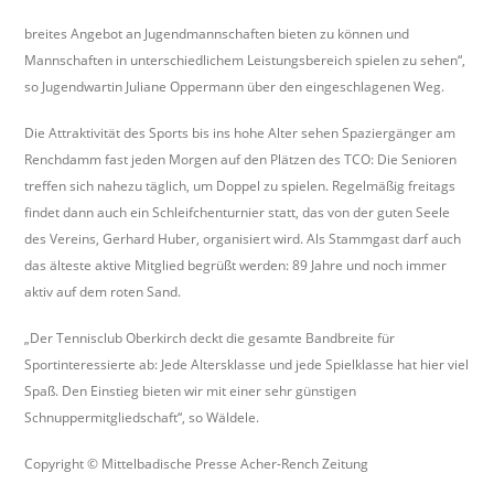
breites Angebot an Jugendmannschaften bieten zu können und
Mannschaften in unterschiedlichem Leistungsbereich spielen zu sehen“,
so Jugendwartin Juliane Oppermann über den eingeschlagenen Weg.
Die Attraktivität des Sports bis ins hohe Alter sehen Spaziergänger am
Renchdamm fast jeden Morgen auf den Plätzen des TCO: Die Senioren
treffen sich nahezu täglich, um Doppel zu spielen. Regelmäßig freitags
findet dann auch ein Schleifchenturnier statt, das von der guten Seele
des Vereins, Gerhard Huber, organisiert wird. Als Stammgast darf auch
das älteste aktive Mitglied begrüßt werden: 89 Jahre und noch immer
aktiv auf dem roten Sand.
„Der Tennisclub Oberkirch deckt die gesamte Bandbreite für
Sportinteressierte ab: Jede Altersklasse und jede Spielklasse hat hier viel
Spaß. Den Einstieg bieten wir mit einer sehr günstigen
Schnuppermitgliedschaft“, so Wäldele.
Copyright © Mittelbadische Presse Acher-Rench Zeitung