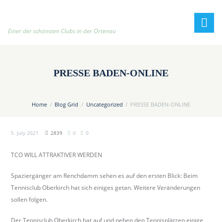
h
t
t
Einer der schönsten Clubs in der Ortenau
p
:
/
PRESSE BADEN-ONLINE
/
t
e
Home
Blog Grid
Uncategorized
PRESSE BADEN-ONLINE
n
n
5. July 2021
2839
0
0
i
s
TCO WILL ATTRAKTIVER WERDEN
c
l
Spaziergänger am Renchdamm sehen es auf den ersten Blick: Beim
u
Tennisclub Oberkirch hat sich einiges getan. Weitere Veränderungen
b
sollen folgen.
-
o
Der Tennisclub Oberkirch hat auf und neben den Tennisplätzen einige