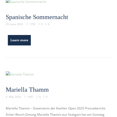
Spanische Sommernacht
29. June 2025
1192
0
0
Learn more
Mariella Thamm
6. May 2025
1451
0
0
Mariella Thamm – Gewinnerin der Koehler Open 2025 Pressebericht:
Acher-Rench-Zeitung Mariella Thamm aus Stuttgart hat am Sonntag