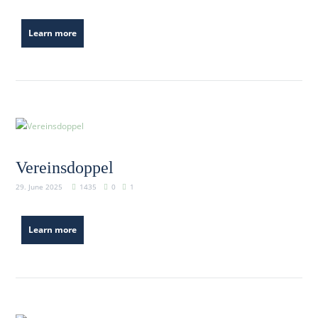
Learn more
Vereinsdoppel
29. June 2025
1435
0
1
Learn more