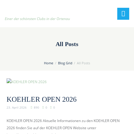
h
t
t
Einer der schönsten Clubs in der Ortenau
p
:
/
All Posts
/
t
e
Home
Blog Grid
All Posts
n
n
i
s
c
KOEHLER OPEN 2026
l
23. April 2026
890
0
0
u
b
KOEHLER OPEN 2026 Aktuelle Informationen zu den KOEHLER OPEN
-
2026 finden Sie auf der KOEHLER OPEN Website unter
o