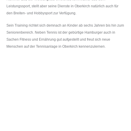
b
Leistungssport, stellt aber seine Dienste in Oberkirch natürlich auch für
e
den Breiten- und Hobbysport zur Verfügung.
r
Sein Training richtet sich demnach an Kinder ab sechs Jahren bis hin zum
k
Seniorenbereich. Neben Tennis ist der gebürtige Hamburger auch in
i
Sachen Fitness und Ernährung gut aufgestellt und freut sich neue
r
Menschen auf der Tennisanlage in Oberkirch kennenzulernen.
c
h
.
The first evolution of the Rolex Explorer II came in 1985, with the reference
d
16550, marking the most significant update of this model. Differences were both
e
technical and design-related. The movement, for instance
rolex replica watches
usa
, was now the calibre 3085, which allowed the 24h hand to be set
independently. This meant that the Explorer II became a dual time zone watch -
while the GMT-Master became a triple time zone watch.