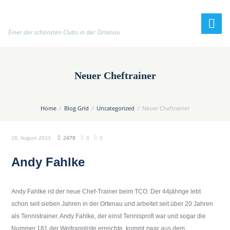
h
t
t
Einer der schönsten Clubs in der Ortenau
p
:
/
Neuer Cheftrainer
/
t
e
Home
Blog Grid
Uncategorized
Neuer Cheftrainer
n
n
28. August 2023
2478
0
0
i
s
Andy Fahlke
c
l
u
Andy Fahlke ist der neue Chef-Trainer beim TCO. Der 44jährige lebt
b
schon seit sieben Jahren in der Ortenau und arbeitet seit über 20 Jahren
-
als Tennistrainer. Andy Fahlke, der einst Tennisprofi war und sogar die
o
Nummer 181 der Weltrangliste erreichte, kommt zwar aus dem