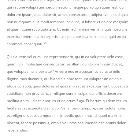
b
qui ratione voluptatem sequi nesciunt, neque porro quisquam est, qui
e
dolorem ipsum, quia dolor sit, amet, consectetur, adipisci velit, sed quia
r
non numquam eius modi tempora incidunt, ut labore et dolore magnam
k
aliquam quaerat voluptatem. Ut enim ad minima veniam, quis nostrum
i
exercitationem ullam corporis suscipit laboriosam, nisi ut aliquid ex ea
r
commodi consequatur?
c
Quis autem vel eum iure reprehenderit, qui in ea voluptate velit esse,
h
quam nihil molestiae consequatur, vel illum, qui dolorem eum fugiat,
.
quo voluptas nulla pariatur? At vero eos et accusamus et iusto odio
d
dignissimos ducimus, qui blanditiis praesentium voluptatum deleniti
e
atque corrupti, quos dolores et quas molestias excepturi sint, obcaecati
cupiditate non provident, similique sunt in culpa, qui officia deserunt
mollitia animi, id est laborum et dolorum fuga. Et harum quidem rerum
facilis est et expedita distinctio. Nam libero tempore, cum soluta nobis
est eligendi optio, cumque nihil impedit, quo minus id, quod maxime
placeat, facere possimus, omnis voluptas assumenda est, omnis dolor
repellendus.