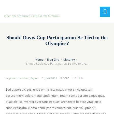
h
t
t
Einer der schönsten Clubs in der Ortenau
p
:
/
Should Davis Cup Participation Be Tied to the
/
Olympics?
t
e
n
Home
Blog Grid
Masonry
Should Davis Cup Participation Be Tied to the...
n
i
s
in
games
,
matches
,
players
5. June 2015
1808
0
0
c
l
Sed ut perspiciatis, unde omnis iste natus error sit voluptatem
u
accusantium doloremque laudantium, totam rem aperiam eaque ipsa,
b
quae ab illo inventore veritatis et quasi architecto beatae vitae dicta
-
sunt, explicabo. Nemo enim ipsam voluptatem, quia voluptas sit,
o
aspernatur aut odit aut fugit, sed quia consequuntur magni dolores eos,