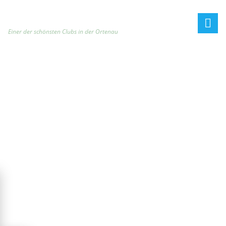
h
t
t
Einer der schönsten Clubs in der Ortenau
p
:
/
/
t
e
n
n
i
s
c
l
u
b
-
o