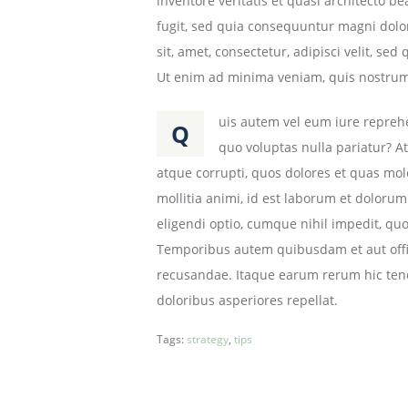
inventore veritatis et quasi architecto b
b
fugit, sed quia consequuntur magni dolo
-
sit, amet, consectetur, adipisci velit,
o
Ut enim ad minima veniam, quis nostrum 
b
e
uis autem vel eum iure reprehen
Q
r
quo voluptas nulla pariatur? A
k
atque corrupti, quos dolores et quas mole
i
mollitia animi, id est laborum et doloru
r
eligendi optio, cumque nihil impedit, q
c
Temporibus autem quibusdam et aut offici
h
recusandae. Itaque earum rerum hic tenet
.
doloribus asperiores repellat.
d
Tags:
strategy
,
tips
e