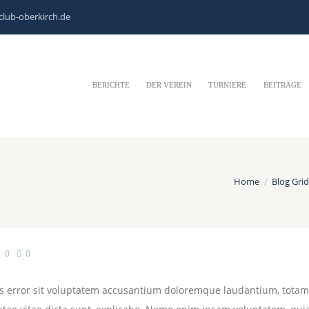
club-oberkirch.de
BERICHTE
DER VEREIN
TURNIERE
BEITRÄGE
Home
Blog Grid
0
0
tus error sit voluptatem accusantium doloremque laudantium, totam