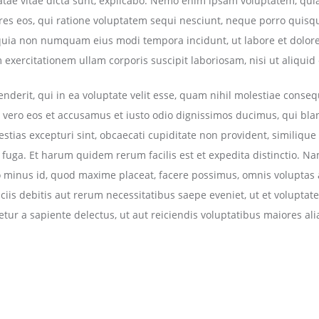
eatae vitae dicta sunt, explicabo. Nemo enim ipsam voluptatem, quia
res eos, qui ratione voluptatem sequi nesciunt, neque porro quisq
 sed quia non numquam eius modi tempora incidunt, ut labore et do
exercitationem ullam corporis suscipit laboriosam, nisi ut aliqu
derit, qui in ea voluptate velit esse, quam nihil molestiae conseq
t vero eos et accusamus et iusto odio dignissimos ducimus, qui bla
stias excepturi sint, obcaecati cupiditate non provident, similique 
m fuga. Et harum quidem rerum facilis est et expedita distinctio. N
uo minus id, quod maxime placeat, facere possimus, omnis voluptas
is debitis aut rerum necessitatibus saepe eveniet, ut et voluptat
ur a sapiente delectus, ut aut reiciendis voluptatibus maiores al