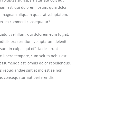
 voluptas sit, aspernatur aut odit aut
uam est, qui dolorem ipsum, quia dolor
lore magnam aliquam quaerat voluptatem.
id ex ea commodi consequatur?
uatur, vel illum, qui dolorem eum fugiat,
nditiis praesentium voluptatum deleniti
sunt in culpa, qui officia deserunt
am libero tempore, cum soluta nobis est
 assumenda est, omnis dolor repellendus.
es repudiandae sint et molestiae non
ias consequatur aut perferendis