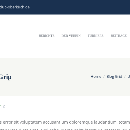
club-oberkirch.de
BERICHTE
DER VEREIN
TURNIERE
BEITRÄGE
Grip
Home
Blog Grid
U
0
tus error sit voluptatem accusantium doloremque laudantium, totam