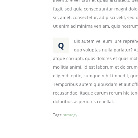
inventore veritatis et quasi architecto b
b
fugit, sed quia consequuntur magni dolo
-
sit, amet, consectetur, adipisci velit,
o
Ut enim ad minima veniam, quis nostrum 
b
e
uis autem vel eum iure reprehen
Q
r
quo voluptas nulla pariatur? A
k
atque corrupti, quos dolores et quas mole
i
mollitia animi, id est laborum et doloru
r
eligendi optio, cumque nihil impedit, q
c
Temporibus autem quibusdam et aut offici
h
recusandae. Itaque earum rerum hic tenet
.
doloribus asperiores repellat.
d
Tags:
strategy
e