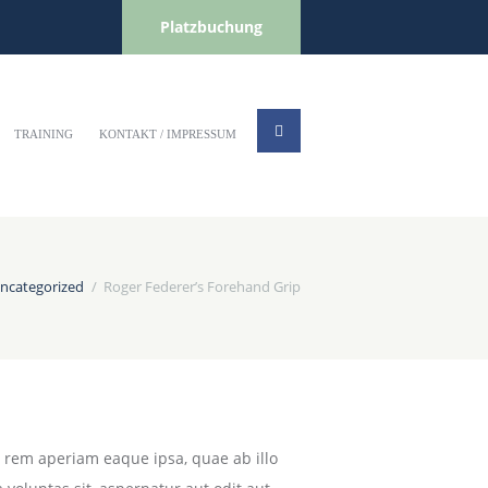
Platzbuchung
TRAINING
KONTAKT / IMPRESSUM
ncategorized
Roger Federer’s Forehand Grip
 rem aperiam eaque ipsa, quae ab illo