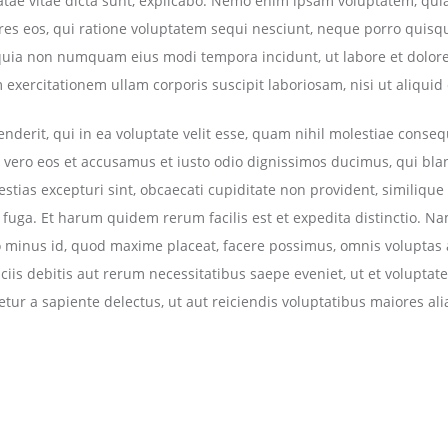
eatae vitae dicta sunt, explicabo. Nemo enim ipsam voluptatem, quia
res eos, qui ratione voluptatem sequi nesciunt, neque porro quisq
 sed quia non numquam eius modi tempora incidunt, ut labore et do
exercitationem ullam corporis suscipit laboriosam, nisi ut aliqu
derit, qui in ea voluptate velit esse, quam nihil molestiae conseq
t vero eos et accusamus et iusto odio dignissimos ducimus, qui bla
stias excepturi sint, obcaecati cupiditate non provident, similique 
m fuga. Et harum quidem rerum facilis est et expedita distinctio. N
uo minus id, quod maxime placeat, facere possimus, omnis voluptas
is debitis aut rerum necessitatibus saepe eveniet, ut et voluptat
ur a sapiente delectus, ut aut reiciendis voluptatibus maiores al