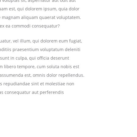
 voluptas sit, aspernatur aut odit aut
uam est, qui dolorem ipsum, quia dolor
lore magnam aliquam quaerat voluptatem.
id ex ea commodi consequatur?
uatur, vel illum, qui dolorem eum fugiat,
nditiis praesentium voluptatum deleniti
sunt in culpa, qui officia deserunt
am libero tempore, cum soluta nobis est
 assumenda est, omnis dolor repellendus.
es repudiandae sint et molestiae non
ias consequatur aut perferendis