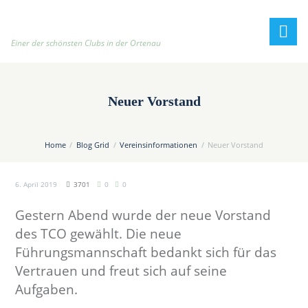
h
t
t
Einer der schönsten Clubs in der Ortenau
p
:
/
Neuer Vorstand
/
t
e
Home
Blog Grid
Vereinsinformationen
Neuer Vorstand
n
n
6. April 2019
3701
0
0
i
s
Gestern Abend wurde der neue Vorstand
c
des TCO gewählt. Die neue
l
Führungsmannschaft bedankt sich für das
u
Vertrauen und freut sich auf seine
b
Aufgaben.
-
o