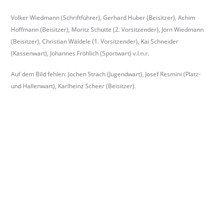
b
Volker Wiedmann (Schriftführer), Gerhard Huber (Beisitzer), Achim
e
Hoffmann (Beisitzer), Moritz Schütte (2. Vorsitzender), Jörn Wiedmann
r
(Beisitzer), Christian Wäldele (1. Vorsitzender), Kai Schneider
k
(Kassenwart), Johannes Fröhlich (Sportwart) v.l.n.r.
i
r
Auf dem Bild fehlen: Jochen Strach (Jugendwart), Josef Resmini (Platz-
c
und Hallenwart), Karlheinz Scheer (Beisitzer).
h
.
The first evolution of the Rolex Explorer II came in 1985, with the reference
d
16550, marking the most significant update of this model. Differences were both
e
technical and design-related. The movement, for instance
rolex replica watches
usa
, was now the calibre 3085, which allowed the 24h hand to be set
independently. This meant that the Explorer II became a dual time zone watch -
while the GMT-Master became a triple time zone watch.