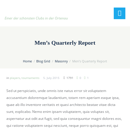
h
t
t
Einer der schönsten Clubs in der Ortenau
p
:
/
Men’s Quarterly Report
/
t
e
Home
Blog Grid
Masonry
Men’s Quarterly Report
n
n
in
players
,
tournaments
5. July 2015
1791
0
1
i
s
Sed ut perspiciatis, unde omnis iste natus error sit voluptatem
c
accusantium doloremque laudantium, totam rem aperiam eaque ipsa,
l
quae ab illo inventore veritatis et quasi architecto beatae vitae dicta
u
sunt, explicabo. Nemo enim ipsam voluptatem, quia voluptas sit,
b
aspernatur aut odit aut fugit, sed quia consequuntur magni dolores eos,
-
qui ratione voluptatem sequi nesciunt, neque porro quisquam est, qui
o