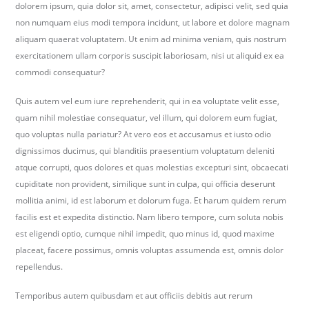
dolorem ipsum, quia dolor sit, amet, consectetur, adipisci velit, sed quia
b
non numquam eius modi tempora incidunt, ut labore et dolore magnam
e
aliquam quaerat voluptatem. Ut enim ad minima veniam, quis nostrum
r
exercitationem ullam corporis suscipit laboriosam, nisi ut aliquid ex ea
k
commodi consequatur?
i
r
Quis autem vel eum iure reprehenderit, qui in ea voluptate velit esse,
c
quam nihil molestiae consequatur, vel illum, qui dolorem eum fugiat,
h
quo voluptas nulla pariatur? At vero eos et accusamus et iusto odio
.
dignissimos ducimus, qui blanditiis praesentium voluptatum deleniti
d
atque corrupti, quos dolores et quas molestias excepturi sint, obcaecati
e
cupiditate non provident, similique sunt in culpa, qui officia deserunt
mollitia animi, id est laborum et dolorum fuga. Et harum quidem rerum
facilis est et expedita distinctio. Nam libero tempore, cum soluta nobis
est eligendi optio, cumque nihil impedit, quo minus id, quod maxime
placeat, facere possimus, omnis voluptas assumenda est, omnis dolor
repellendus.
Temporibus autem quibusdam et aut officiis debitis aut rerum