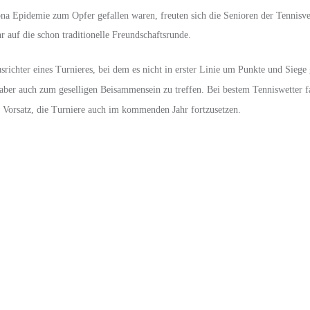
 Epidemie zum Opfer gefallen waren, freuten sich die Senioren der Tennisve
auf die schon traditionelle Freundschaftsrunde.
richter eines Turnieres, bei dem es nicht in erster Linie um Punkte und Siege
aber auch zum geselligen Beisammensein zu treffen. Bei bestem Tenniswetter f
n Vorsatz, die Turniere auch im kommenden Jahr fortzusetzen.
 reference 16550, marking the most significant update of this model
libre 3085, which allowed the 24h hand to be set independently. Th