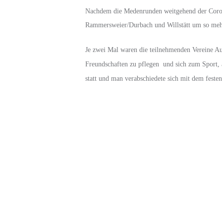
b
Nachdem die Medenrunden weitgehend der Corona
-
Rammersweier/Durbach und Willstätt um so mehr 
o
b
Je zwei Mal waren die teilnehmenden Vereine Aus
e
Freundschaften zu pflegen und sich zum Sport, 
r
statt und man verabschiedete sich mit dem feste
k
i
r
The first evolution of the Rolex Explorer II came in 1985, with the
c
movement, for instance
rolex replica watches usa
, was now the ca
h
while the GMT-Master became a triple time zone watch.
.
d
e