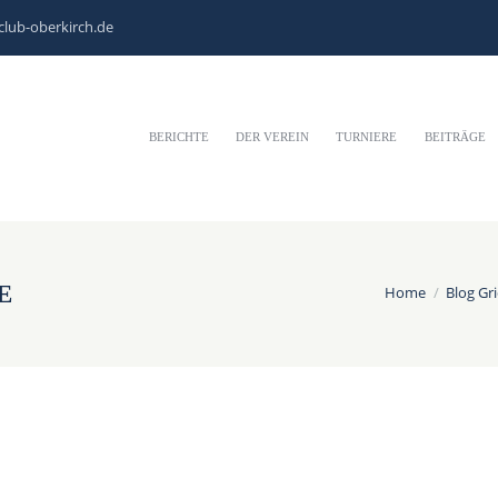
club-oberkirch.de
BERICHTE
DER VEREIN
TURNIERE
BEITRÄGE
E
Home
Blog Gr