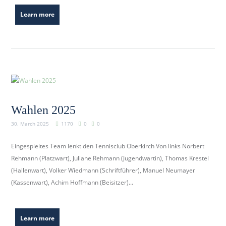
Learn more
Wahlen 2025
30. March 2025
1170
0
0
Eingespieltes Team lenkt den Tennisclub Oberkirch Von links Norbert
Rehmann (Platzwart), Juliane Rehmann (Jugendwartin), Thomas Krestel
(Hallenwart), Volker Wiedmann (Schriftführer), Manuel Neumayer
(Kassenwart), Achim Hoffmann (Beisitzer)...
Learn more