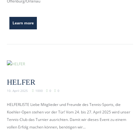
Offenburg/Ortenau
b
e
r
Learn more
k
i
r
c
h
.
d
HELFER
e
10. April 2025
1000
0
0
HELFERLISTE Liebe Mitglieder und Freunde des Tennis-Sports, die
Koehler-Open stehen vor der Tür! Vom 24. bis 27. April 2025 wird unser
Tennis-Club das Turnier ausrichten. Damit wir dieses Event zu einem
vollen Erfolg machen können, benötigen wir...