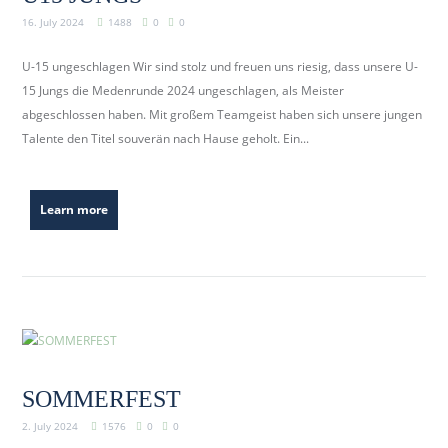
16. July 2024
1488
0
0
U-15 ungeschlagen Wir sind stolz und freuen uns riesig, dass unsere U-
15 Jungs die Medenrunde 2024 ungeschlagen, als Meister
abgeschlossen haben. Mit großem Teamgeist haben sich unsere jungen
Talente den Titel souverän nach Hause geholt. Ein...
Learn more
SOMMERFEST
2. July 2024
1576
0
0