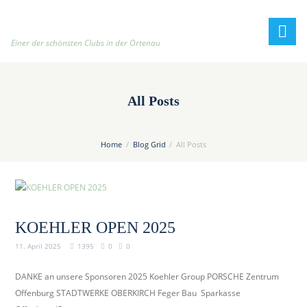
h
t
t
Einer der schönsten Clubs in der Ortenau
p
:
/
All Posts
/
t
e
Home
Blog Grid
All Posts
n
n
i
s
c
KOEHLER OPEN 2025
l
11. April 2025
1395
0
0
u
b
DANKE an unsere Sponsoren 2025 Koehler Group PORSCHE Zentrum
-
Offenburg STADTWERKE OBERKIRCH Feger Bau Sparkasse
o