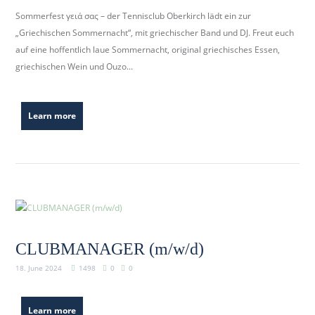
Sommerfest γειά σας – der Tennisclub Oberkirch lädt ein zur
„Griechischen Sommernacht“, mit griechischer Band und DJ. Freut euch
auf eine hoffentlich laue Sommernacht, original griechisches Essen,
griechischen Wein und Ouzo...
Learn more
CLUBMANAGER (m/w/d)
18. June 2024
1498
0
0
Learn more