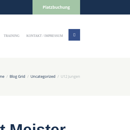
Platzbuchung
TRAINING
KONTAKT / IMPRESSUM
me
Blog Grid
Uncategorized
U12 Jungen
 Meister