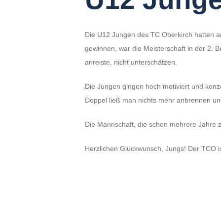
b
-
o
Die U12 Jungen des TC Oberkirch hatten am 
b
gewinnen, war die Meisterschaft in der 2. B
e
anreiste, nicht unterschätzen.
r
Die Jungen gingen hoch motiviert und konze
k
Doppel ließ man nichts mehr anbrennen und
i
r
Die Mannschaft, die schon mehrere Jahre z
c
h
Herzlichen Glückwunsch, Jungs! Der TCO ist
.
d
e