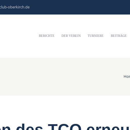
club-oberkirch.de
BERICHTE
DER VEREIN
TURNIERE
BEITRÄGE
Ho
n des TCO erneut