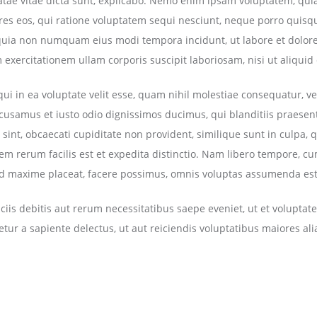
eatae vitae dicta sunt, explicabo. Nemo enim ipsam voluptatem, quia
res eos, qui ratione voluptatem sequi nesciunt, neque porro quisq
 sed quia non numquam eius modi tempora incidunt, ut labore et do
exercitationem ullam corporis suscipit laboriosam, nisi ut aliqu
ui in ea voluptate velit esse, quam nihil molestiae consequatur, ve
accusamus et iusto odio dignissimos ducimus, qui blanditiis praesen
int, obcaecati cupiditate non provident, similique sunt in culpa, qu
 rerum facilis est et expedita distinctio. Nam libero tempore, cum
d maxime placeat, facere possimus, omnis voluptas assumenda est
is debitis aut rerum necessitatibus saepe eveniet, ut et voluptat
ur a sapiente delectus, ut aut reiciendis voluptatibus maiores al