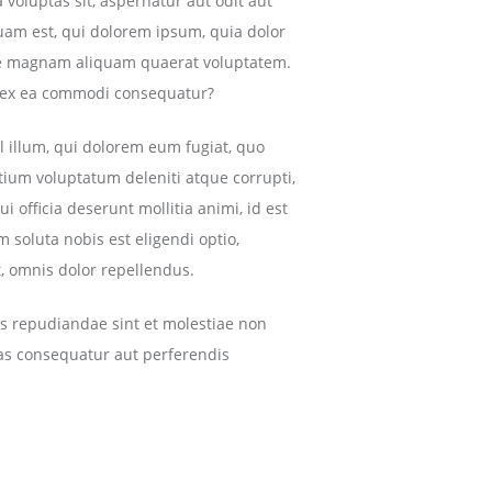
 voluptas sit, aspernatur aut odit aut
uam est, qui dolorem ipsum, quia dolor
lore magnam aliquam quaerat voluptatem.
id ex ea commodi consequatur?
l illum, qui dolorem eum fugiat, quo
tium voluptatum deleniti atque corrupti,
i officia deserunt mollitia animi, id est
 soluta nobis est eligendi optio,
, omnis dolor repellendus.
es repudiandae sint et molestiae non
ias consequatur aut perferendis