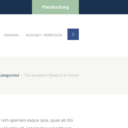
Platzbuchung
TRAINING
KONTAKT / IMPRESSUM
categorized
The Sneakiest Weapon in Tennis
 rem aperiam eaque ipsa, quae ab illo