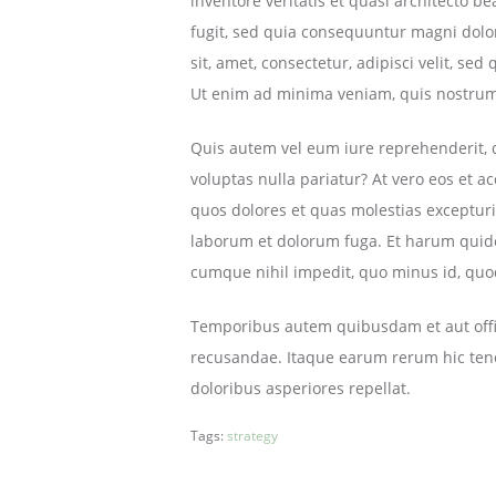
inventore veritatis et quasi architecto b
b
fugit, sed quia consequuntur magni dolo
-
sit, amet, consectetur, adipisci velit,
o
Ut enim ad minima veniam, quis nostrum 
b
e
Quis autem vel eum iure reprehenderit, q
r
voluptas nulla pariatur? At vero eos et 
k
quos dolores et quas molestias excepturi s
i
laborum et dolorum fuga. Et harum quidem
r
cumque nihil impedit, quo minus id, quo
c
h
Temporibus autem quibusdam et aut offici
.
recusandae. Itaque earum rerum hic tenet
d
doloribus asperiores repellat.
e
Tags:
strategy