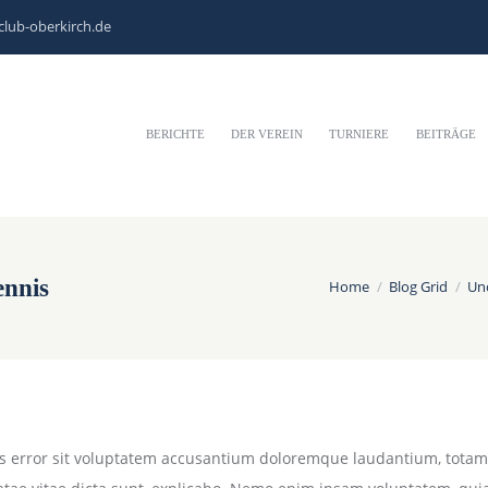
club-oberkirch.de
BERICHTE
DER VEREIN
TURNIERE
BEITRÄGE
ennis
Home
Blog Grid
Un
tus error sit voluptatem accusantium doloremque laudantium, totam