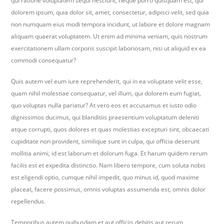
qui ratione voluptatem sequi nesciunt, neque porro quisquam est, qui
b
dolorem ipsum, quia dolor sit, amet, consectetur, adipisci velit, sed quia
e
non numquam eius modi tempora incidunt, ut labore et dolore magnam
r
aliquam quaerat voluptatem. Ut enim ad minima veniam, quis nostrum
k
exercitationem ullam corporis suscipit laboriosam, nisi ut aliquid ex ea
i
commodi consequatur?
r
Quis autem vel eum iure reprehenderit, qui in ea voluptate velit esse,
c
quam nihil molestiae consequatur, vel illum, qui dolorem eum fugiat,
h
quo voluptas nulla pariatur? At vero eos et accusamus et iusto odio
.
dignissimos ducimus, qui blanditiis praesentium voluptatum deleniti
d
atque corrupti, quos dolores et quas molestias excepturi sint, obcaecati
e
cupiditate non provident, similique sunt in culpa, qui officia deserunt
mollitia animi, id est laborum et dolorum fuga. Et harum quidem rerum
facilis est et expedita distinctio. Nam libero tempore, cum soluta nobis
est eligendi optio, cumque nihil impedit, quo minus id, quod maxime
placeat, facere possimus, omnis voluptas assumenda est, omnis dolor
repellendus.
Temporibus autem quibusdam et aut officiis debitis aut rerum