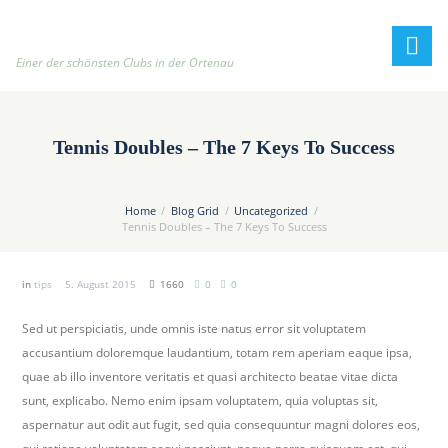
h
t
t
Einer der schönsten Clubs in der Ortenau
p
:
/
Tennis Doubles – The 7 Keys To Success
/
t
e
Home
Blog Grid
Uncategorized
n
Tennis Doubles – The 7 Keys To Success
n
i
in
tips
5. August 2015
1660
0
0
s
c
Sed ut perspiciatis, unde omnis iste natus error sit voluptatem
l
accusantium doloremque laudantium, totam rem aperiam eaque ipsa,
u
quae ab illo inventore veritatis et quasi architecto beatae vitae dicta
b
sunt, explicabo. Nemo enim ipsam voluptatem, quia voluptas sit,
-
aspernatur aut odit aut fugit, sed quia consequuntur magni dolores eos,
o