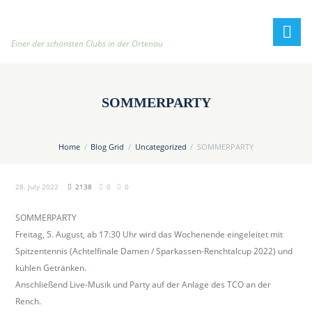
h
t
t
Einer der schönsten Clubs in der Ortenau
p
:
/
SOMMERPARTY
/
t
e
Home
Blog Grid
Uncategorized
SOMMERPARTY
n
n
28. July 2022
2138
0
0
i
s
SOMMERPARTY
c
Freitag, 5. August, ab 17:30 Uhr wird das Wochenende eingeleitet mit
l
Spitzentennis (Achtelfinale Damen / Sparkassen-Renchtalcup 2022) und
u
kühlen Getränken.
b
Anschließend Live-Musik und Party auf der Anlage des TCO an der
-
Rench.
o