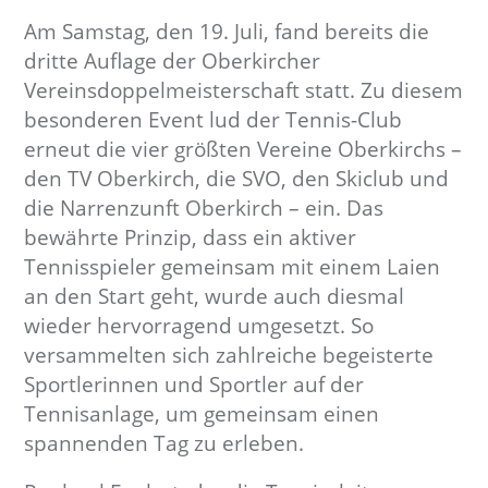
b
Am Samstag, den 19. Juli, fand bereits die
e
dritte Auflage der Oberkircher
r
Vereinsdoppelmeisterschaft statt. Zu diesem
k
besonderen Event lud der Tennis-Club
i
erneut die vier größten Vereine Oberkirchs –
r
den TV Oberkirch, die SVO, den Skiclub und
c
die Narrenzunft Oberkirch – ein. Das
h
.
bewährte Prinzip, dass ein aktiver
d
Tennisspieler gemeinsam mit einem Laien
e
an den Start geht, wurde auch diesmal
wieder hervorragend umgesetzt. So
versammelten sich zahlreiche begeisterte
Sportlerinnen und Sportler auf der
Tennisanlage, um gemeinsam einen
spannenden Tag zu erleben.