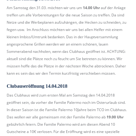
b
Am Samstag den 31.03. möchten wir uns um
14.00 Uhr
auf der Anlage
e
treffen um alle Vorbereitungen für die neue Saison zu treffen. Da sind
r
Netze und die Werbeplanen aufzuhängen, die Hecken zu schneiden, zu
k
fegen usw. Im Anschluss möchten wir uns bei allen Helfer mit einem
i
kleinen Imbiss/Umtrunk bedanken. Das in der Hauptversammlung
r
angesprochene Grillen werden wir an einem schönen, lauen
c
Sommerabend nachholen, wenn das Clubhaus geöffnet ist. ACHTUNG:
h
aktuell sind die Plätze noch zu feucht um Sie betreten zu können. Wir
.
müssen hoffe das die Plätze in der nächsten Woche abtrocknen. Daher
d
kann es sein das wir den Termin kurzfristig verschieben müssen.
e
Clubauseröffnung 14.04.2018
Das Clubhaus wird zum ersten Mal am Samstag den 14.04.2018
geöffnet sein, da vorher die Familie Palermo noch im Osterurlaub sind.
In dieser Saison ist die Familie Palermo 10Jahre beim TCO im Clubhaus.
Das wollen wir alle gemeinsam mit der Familie Palermo ab
19.00 Uhr
gebührlich feiern. Die Familie Palermo wird am diesen Abend 10
Gutscheine a 10€ verlosen. Für die Eröffnung wird es eine spezielle