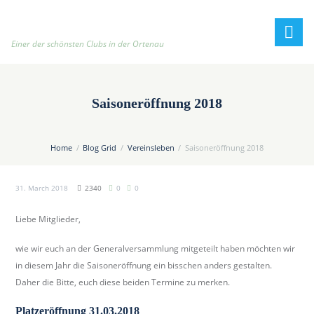
h
t
t
Einer der schönsten Clubs in der Ortenau
p
:
/
Saisoneröffnung 2018
/
t
e
Home
Blog Grid
Vereinsleben
Saisoneröffnung 2018
n
n
31. March 2018
2340
0
0
i
s
Liebe Mitglieder,
c
l
wie wir euch an der Generalversammlung mitgeteilt haben möchten wir
u
in diesem Jahr die Saisoneröffnung ein bisschen anders gestalten.
b
Daher die Bitte, euch diese beiden Termine zu merken.
-
Platzeröffnung 31.03.2018
o