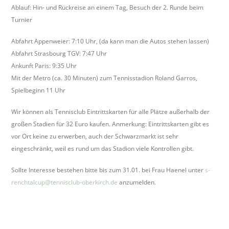
Ablauf: Hin- und Rückreise an einem Tag, Besuch der 2. Runde beim
b
Turnier
e
r
Abfahrt Appenweier: 7:10 Uhr, (da kann man die Autos stehen lassen)
k
Abfahrt Strasbourg TGV: 7:47 Uhr
i
Ankunft Paris: 9:35 Uhr
r
Mit der Metro (ca. 30 Minuten) zum Tennisstadion Roland Garros,
c
Spielbeginn 11 Uhr
h
.
Wir können als Tennisclub Eintrittskarten für alle Plätze außerhalb der
d
großen Stadien für 32 Euro kaufen.
Anmerkung:
Eintrittskarten gibt es
e
vor Ort keine zu erwerben, auch der Schwarzmarkt ist sehr
eingeschränkt, weil es rund um das Stadion viele Kontrollen gibt.
Sollte Interesse bestehen bitte bis zum 31.01. bei Frau Haenel unter
s-
renchtalcup@tennisclub-oberkirch.de
anzumelden.
The first evolution of the Rolex Explorer II came in 1985, with the reference
16550, marking the most significant update of this model. Differences were both