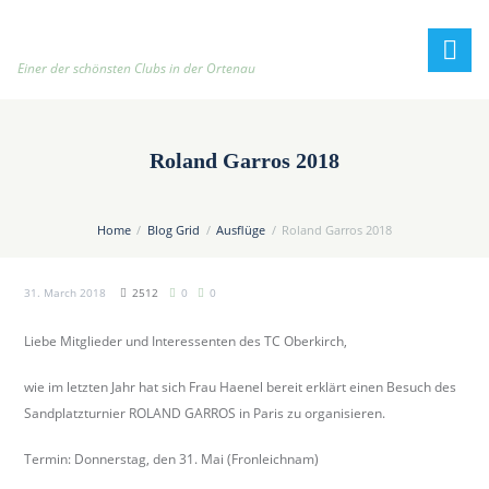
h
t
t
Einer der schönsten Clubs in der Ortenau
p
:
/
Roland Garros 2018
/
t
e
Home
Blog Grid
Ausflüge
Roland Garros 2018
n
n
31. March 2018
2512
0
0
i
s
Liebe Mitglieder und Interessenten des TC Oberkirch,
c
l
wie im letzten Jahr hat sich Frau Haenel bereit erklärt einen Besuch des
u
Sandplatzturnier ROLAND GARROS in Paris zu organisieren.
b
-
Termin:
Donnerstag, den 31. Mai (Fronleichnam)
o