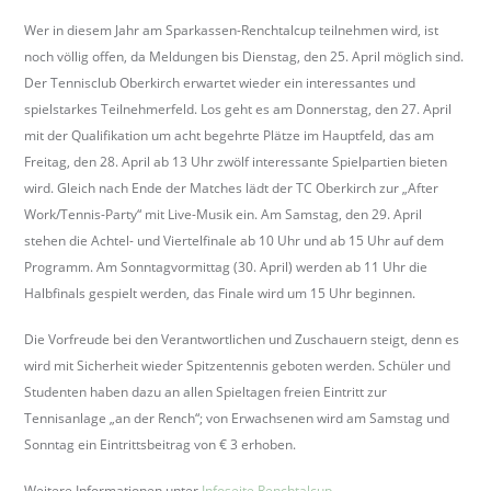
Wer in diesem Jahr am Sparkassen-Renchtalcup teilnehmen wird, ist
noch völlig offen, da Meldungen bis Dienstag, den 25. April möglich sind.
Der Tennisclub Oberkirch erwartet wieder ein interessantes und
spielstarkes Teilnehmerfeld. Los geht es am Donnerstag, den 27. April
mit der Qualifikation um acht begehrte Plätze im Hauptfeld, das am
Freitag, den 28. April ab 13 Uhr zwölf interessante Spielpartien bieten
wird. Gleich nach Ende der Matches lädt der TC Oberkirch zur „After
Work/Tennis-Party“ mit Live-Musik ein. Am Samstag, den 29. April
stehen die Achtel- und Viertelfinale ab 10 Uhr und ab 15 Uhr auf dem
Programm. Am Sonntagvormittag (30. April) werden ab 11 Uhr die
Halbfinals gespielt werden, das Finale wird um 15 Uhr beginnen.
Die Vorfreude bei den Verantwortlichen und Zuschauern steigt, denn es
wird mit Sicherheit wieder Spitzentennis geboten werden. Schüler und
Studenten haben dazu an allen Spieltagen freien Eintritt zur
Tennisanlage „an der Rench“; von Erwachsenen wird am Samstag und
Sonntag ein Eintrittsbeitrag von € 3 erhoben.
Weitere Informationen unter
Infoseite Renchtalcup