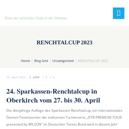
h
t
t
Einer der schönsten Clubs in der Ortenau
p
:
/
RENCHTALCUP 2023
/
t
e
Home
Blog Grid
Uncategorized
RENCHTALCUP 2023
n
n
19. April 2023
2499
0
0
i
s
24. Sparkassen-Renchtalcup in
c
Oberkirch vom 27. bis 30. April
l
u
Die diesjährige Auflage des Sparkassen-Renchtalcup, ein internationales
b
Damen-Tennisturnier der exklusiven Turnierserie „DTB PREMIUM TOUR
-
presented by WILSON“ im Deutschen Tennis Bund wird in diesem Jahr
o