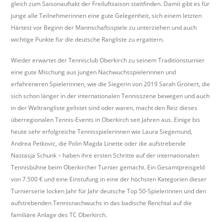
gleich zum Saisonauftakt der Freiluftsaison stattfinden. Damit gibt es für
b
junge alle Teilnehmerinnen eine gute Gelegenheit, sich einem letzten
e
Härtest vor Beginn der Mannschaftsspiele zu unterziehen und auch
r
wichtige Punkte für die deutsche Rangliste zu ergattern.
k
i
Wieder erwartet der Tennisclub Oberkirch zu seinem Traditionsturnier
r
eine gute Mischung aus jungen Nachwuchsspielerinnen und
c
erfahreneren Spielerinnen, wie die Siegerin von 2019 Sarah Gronert, die
h
sich schon länger in der internationalen Tennisszene bewegen und auch
.
in der Weltrangliste gelistet sind oder waren, macht den Reiz dieses
d
überregionalen Tennis-Events in Oberkirch seit Jahren aus. Einige bis
e
heute sehr erfolgreiche Tennisspielerinnen wie Laura Siegemund,
Andrea Petkovic, die Polin Magda Linette oder die aufstrebende
Nastasja Schunk – haben ihre ersten Schritte auf der internationalen
Tennisbühne beim Oberkircher Turnier gemacht. Ein Gesamtpreisgeld
von 7.500 € und eine Einstufung in eine der höchsten Kategorien dieser
Turnierserie locken Jahr für Jahr deutsche Top 50-Spielerinnen und den
aufstrebenden Tennisnachwuchs in das badische Renchtal auf die
familiäre Anlage des TC Oberkirch.