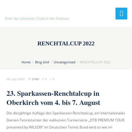
h
t
t
Einer der schönsten Clubs in der Ortenau
p
:
/
RENCHTALCUP 2022
/
t
e
Home
Blog Grid
Uncategorized
RENCHTALCUP 2022
n
n
28. July 2022
2160
0
0
i
s
23. Sparkassen-Renchtalcup in
c
Oberkirch vom 4. bis 7. August
l
u
Die diesjährige Auflage des Sparkassen-Renchtalcup, ein internationales
b
Damen-Tennisturnier der exklusiven Turnierserie „DTB PREMIUM TOUR
-
presented by WILSON“ im Deutschen Tennis Bund wird so wie im
o