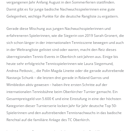
vergangenen Jahr Anfang August in den Sommerferien stattfinden.
b
Damit gibt es für junge badische Nachwuchsspielerinnen eine gute
e
Gelegenheit, wichtige Punkte für die deutsche Rangliste zu ergattern.
r
k
Gerade diese Mischung aus jungen Nachwuchsspielerinnen und
i
erfahreneren Spielerinnen, wie die Siegerin von 2019 Sarah Gronert, die
r
sich schon länger in der internationalen Tennisszene bewegen und auch
c
in der Weltrangliste gelistet sind oder waren, macht den Reiz dieses
h
überregionalen Tennis-Events in Oberkirch seit Jahren aus. Einige bis
.
heute sehr erfolgreiche Tennisspielerinnen wie Laura Siegemund,
d
Andrea Petkovic, , die Polin Magda Linette oder die gerade aufstrebende
e
Nastasja Schunk – die letzten drei gerade in Roland Garros und
Wimbledon aktiv gewesen – haben ihre ersten Schritte auf der
internationalen Tennisbühne beim Oberkircher Turnier gemacht. Ein
Gesamtpreisgeld von 5.600 € und eine Einstufung in eine der höchsten
Kategorien dieser Turnierserie locken Jahr für Jahr deutsche Top 50-
Spielerinnen und den aufstrebenden Tennisnachwuchs in das badische
Renchtal auf die familiäre Anlage des TC Oberkirch.