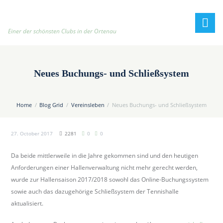
h
t
t
Einer der schönsten Clubs in der Ortenau
p
:
/
Neues Buchungs- und Schließsystem
/
t
e
Home
Blog Grid
Vereinsleben
Neues Buchungs- und Schließsystem
n
n
27. October 2017
2281
0
0
i
s
Da beide mittlerweile in die Jahre gekommen sind und den heutigen
c
Anforderungen einer Hallenverwaltung nicht mehr gerecht werden,
l
wurde zur Hallensaison 2017/2018 sowohl das Online-Buchungssystem
u
sowie auch das dazugehörige Schließsystem der Tennishalle
b
aktualisiert.
-
o