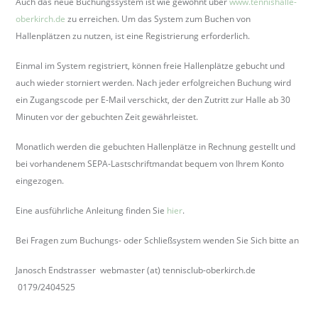
Auch das neue Buchungssystem ist wie gewohnt über
www.tennishalle-
b
oberkirch.de
zu erreichen. Um das System zum Buchen von
e
Hallenplätzen zu nutzen, ist eine Registrierung erforderlich.
r
k
Einmal im System registriert, können freie Hallenplätze gebucht und
i
auch wieder storniert werden. Nach jeder erfolgreichen Buchung wird
r
ein Zugangscode per E-Mail verschickt, der den Zutritt zur Halle ab 30
c
Minuten vor der gebuchten Zeit gewährleistet.
h
Monatlich werden die gebuchten Hallenplätze in Rechnung gestellt und
.
bei vorhandenem SEPA-Lastschriftmandat bequem von Ihrem Konto
d
eingezogen.
e
Eine ausführliche Anleitung finden Sie
hier
.
Bei Fragen zum Buchungs- oder Schließsystem wenden Sie Sich bitte an
Janosch Endstrasser webmaster (at) tennisclub-oberkirch.de
0179/2404525