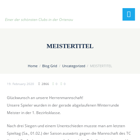
h
t
t
Einer der schönsten Clubs in der Ortenau
p
:
/
MEISTERTITEL
/
t
e
Home
Blog Grid
Uncategorized
MEISTERTITEL
n
n
19. February 2020
2866
0
0
i
s
Glückwunsch an unsere Herrenmannschaft!
c
Unsere Spieler wurden in der gerade abgelaufenen Winterrunde
l
Meister in der 1. Bezirksklasse.
u
b
Nach drei Siegen und einem Unentschieden musste man am letzten
-
Spieltag (Sa., 01.02.) der Saison auswärts gegen die Mannschaft des TC
o