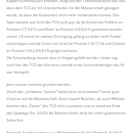
Kappel-Grafenhausen antreten. Aufgrund der Tabellensituation war klar,
b
dass dem TCO ein 3:3 Unentschieden für die Meisterschaft genügen
e
würde, da dann die Konkurrenz nicht mehr vorbeiziehen konnte
. Das
r
Spiel startete aus Sicht des TCO auch gut, da die Einzel von Fröhlich an
k
Position 2 (7:5,6:1) und Meier an Position 4 (6:0,6:1) gewonnen wurden
i
und es 2:0 stand. Im zweiten Durchgang gelang es leider nicht Punkte
r
nachzulegen und die Einzel von Streif an Position 1 (6:7,1:6) und Schwab
c
an Position 3 (6:2,4:6,8:10) gingen verloren.
h
Die Entscheidung musste also im Doppel gefällt werden. Leider zog
.
auch hier der TCO den Kürzeren und die erste Saisonniederlage mit 2:4
d
war besiegelt.
e
Jetzt musste nochmal gezittert werden…
Durch das „Schweizer System“ hatten jetzt noch weitere Teams gute
Chancen auf die Meisterschaft. Doch sowohl Renchen, als auch Willstätt
konnten den „Patzer“ des TCO nicht ausnutzen und so stand am Ende
des Spieltags (So., 02.02) die Meisterschaft, dank der mehr gewonnenen
Sätze fest.
Folgende Spieler kamen so zu Meisterehren: Englert Raphael, Fröhlich