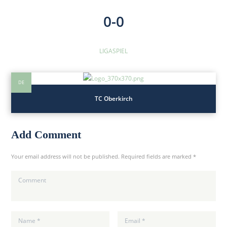
b
0-0
e
r
k
LIGASPIEL
i
r
c
DE
h
TC Oberkirch
.
d
e
Add Comment
Your email address will not be published. Required fields are marked *