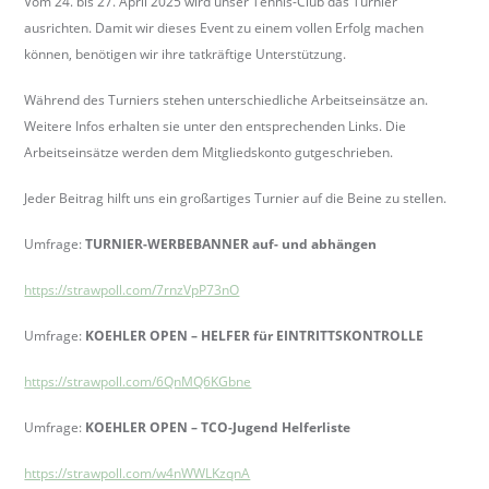
Vom 24. bis 27. April 2025 wird unser Tennis-Club das Turnier
b
ausrichten. Damit wir dieses Event zu einem vollen Erfolg machen
e
können, benötigen wir ihre tatkräftige Unterstützung.
r
k
Während des Turniers stehen unterschiedliche Arbeitseinsätze an.
i
Weitere Infos erhalten sie unter den entsprechenden Links. Die
r
Arbeitseinsätze werden dem Mitgliedskonto gutgeschrieben.
c
Jeder Beitrag hilft uns ein großartiges Turnier auf die Beine zu stellen.
h
.
Umfrage:
TURNIER-WERBEBANNER auf- und abhängen
d
e
https://strawpoll.com/7rnzVpP73nO
Umfrage:
KOEHLER OPEN – HELFER für EINTRITTSKONTROLLE
https://strawpoll.com/6QnMQ6KGbne
Umfrage:
KOEHLER OPEN – TCO-Jugend Helferliste
https://strawpoll.com/w4nWWLKzqnA