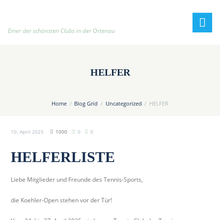
h
t
t
Einer der schönsten Clubs in der Ortenau
p
:
/
HELFER
/
t
e
Home
Blog Grid
Uncategorized
HELFER
n
n
10. April 2025
1000
0
0
i
s
HELFERLISTE
c
l
Liebe Mitglieder und Freunde des Tennis-Sports,
u
b
die Koehler-Open stehen vor der Tür!
-
o