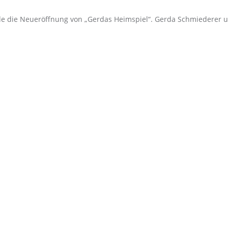
de die Neueröffnung von „Gerdas Heimspiel“. Gerda Schmiederer u
 reference 16550, marking the most significant update of this model
libre 3085, which allowed the 24h hand to be set independently. Th