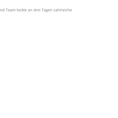
nd Team lockte an drei Tagen zahlreiche
. Differences were both technical and design-related. The
is meant that the Explorer II became a dual time zone watch -