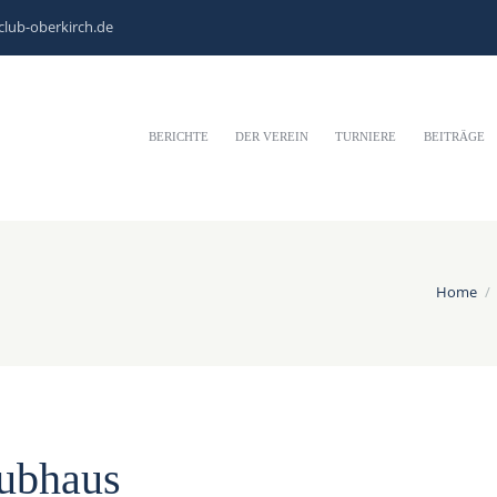
club-oberkirch.de
BERICHTE
DER VEREIN
TURNIERE
BEITRÄGE
Home
ubhaus