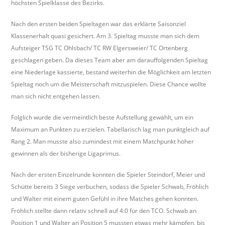
höchsten Spielklasse des Bezirks.
b
e
Nach den ersten beiden Spieltagen war das erklärte Saisonziel
r
Klassenerhalt quasi gesichert. Am 3. Spieltag musste man sich dem
k
Aufsteiger TSG TC Ohlsbach/ TC RW Elgersweier/ TC Ortenberg
i
geschlagen geben. Da dieses Team aber am darauffolgenden Spieltag
r
eine Niederlage kassierte, bestand weiterhin die Möglichkeit am letzten
c
Spieltag noch um die Meisterschaft mitzuspielen. Diese Chance wollte
h
man sich nicht entgehen lassen.
.
Folglich wurde die vermeintlich beste Aufstellung gewählt, um ein
d
Maximum an Punkten zu erzielen. Tabellarisch lag man punktgleich auf
e
Rang 2. Man musste also zumindest mit einem Matchpunkt höher
gewinnen als der bisherige Ligaprimus.
Nach der ersten Einzelrunde konnten die Spieler Steindorf, Meier und
Schütte bereits 3 Siege verbuchen, sodass die Spieler Schwab, Fröhlich
und Walter mit einem guten Gefühl in ihre Matches gehen konnten.
Fröhlich stellte dann relativ schnell auf 4:0 für den TCO. Schwab an
Position 1 und Walter an Position 5 mussten etwas mehr kämpfen, bis