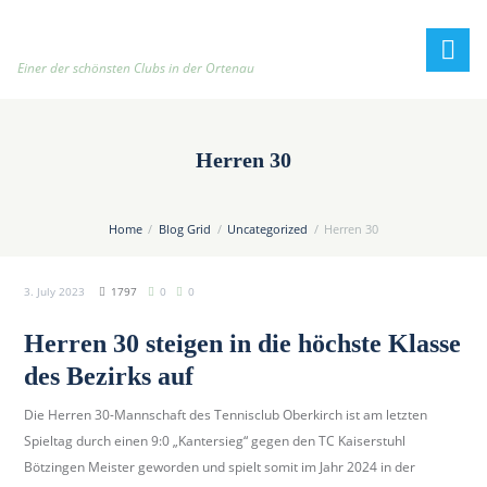
h
t
t
Einer der schönsten Clubs in der Ortenau
p
:
/
Herren 30
/
t
e
Home
Blog Grid
Uncategorized
Herren 30
n
n
3. July 2023
1797
0
0
i
s
Herren 30 steigen in die höchste Klasse
c
des Bezirks auf
l
u
Die Herren 30-Mannschaft des Tennisclub Oberkirch ist am letzten
b
Spieltag durch einen 9:0 „Kantersieg“ gegen den TC Kaiserstuhl
-
Bötzingen Meister geworden und spielt somit im Jahr 2024 in der
o