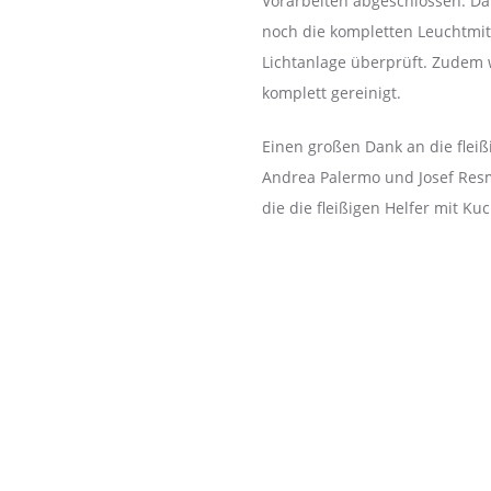
Vorarbeiten abgeschlossen. Da
noch die kompletten Leuchtmitt
Lichtanlage überprüft. Zudem
komplett gereinigt.
Einen großen Dank an die fleiß
Andrea Palermo und Josef Resm
die die fleißigen Helfer mit Ku
 reference 16550, marking the most significant update of this model
libre 3085, which allowed the 24h hand to be set independently. Th