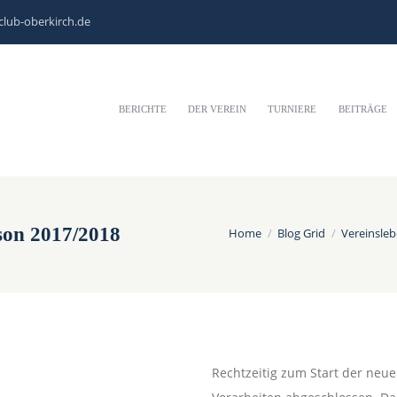
club-oberkirch.de
BERICHTE
DER VEREIN
TURNIERE
BEITRÄGE
son 2017/2018
Home
Blog Grid
Vereinsle
Rechtzeitig zum Start der neue