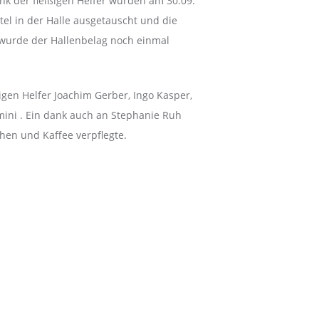
nk der fleißigen Helfer wurden am 30.09.
el in der Halle ausgetauscht und die
 wurde der Hallenbelag noch einmal
igen Helfer Joachim Gerber, Ingo Kasper,
ini . Ein dank auch an Stephanie Ruh
chen und Kaffee verpflegte.
. Differences were both technical and design-related. The
is meant that the Explorer II became a dual time zone watch -