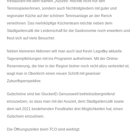
Restaurant mit dem Namen „Auszeit“ möchte nicht nur den
b
Tennisspieler/innen, sondern auch Nichtmitgliedern mit guter und
e
regionaler Küche auf der schönen Tennisanlage an der Rench
r
verwöhnen. Das mehrköpfige Küchenteam möchte neben dem
k
Stadtgartencafé die Leidenschaft für die Gastronomie noch erweitern und
i
freut sich auf viele Besucher.
r
c
Neben kleineren Aktionen will man auch laut Kevin Leguttky aktuelle
h
Tagesempfehlungen mit ins Programm aufnehmen. Mit der Online-
.
Reservierung, die hier in der Region bisher noch nicht allzu verbreitet ist,
d
wagt man in Oberkirch einen neuen Schritt mit gewisser
e
Zukunftsperspektive.
Gutscheine sind bei GluckerEi Genusswelt betriebsübergreifend
einzusetzen, so dass man mit der Auszeit, dem Stadtgartencafé sowie
dem seit 2021 bestehenden Foodtrailer drei Möglichkeiten hat, einen
Gutschein einzulösen.
Die Öffnungszeiten beim TCO sind wiefolgt: