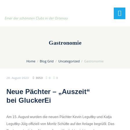
h
t
t
Einer der schönsten Clubs in der Ortenau
p
:
/
Gastronomie
/
t
e
Home
Blog Grid
Uncategorized
Gastronomie
n
n
28. August 2023
3053
0
0
i
s
Neue Pächter – „Auszeit“
c
bei
GluckerEi
l
u
b
Am 15. August wurden die neuen Pächter Kevin Leguttky und Katja
-
Leguttky-Jülg offiziell von Moritz Schütte auf der Anlage begrüßt. Das
o