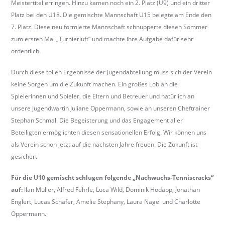
Meistertitel erringen. Hinzu kamen noch ein 2. Platz (U9) und ein dritter
b
Platz bei den U18. Die gemischte Mannschaft U15 belegte am Ende den
e
7. Platz. Diese neu formierte Mannschaft schnupperte diesen Sommer
r
zum ersten Mal „Turnierluft“ und machte ihre Aufgabe dafür sehr
k
ordentlich.
i
r
Durch diese tollen Ergebnisse der Jugendabteilung muss sich der Verein
c
keine Sorgen um die Zukunft machen. Ein großes Lob an die
h
Spielerinnen und Spieler, die Eltern und Betreuer und natürlich an
.
unsere Jugendwartin Juliane Oppermann, sowie an unseren Cheftrainer
d
Stephan Schmal. Die Begeisterung und das Engagement aller
e
Beteiligten ermöglichten diesen sensationellen Erfolg. Wir können uns
als Verein schon jetzt auf die nächsten Jahre freuen. Die Zukunft ist
gesichert.
Für die U10 gemischt schlugen folgende „Nachwuchs-Tenniscracks“
auf:
Ilan Müller, Alfred Fehrle, Luca Wild, Dominik Hodapp, Jonathan
Englert, Lucas Schäfer, Amelie Stephany, Laura Nagel und Charlotte
Oppermann.