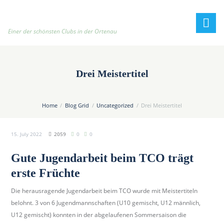
h
t
t
Einer der schönsten Clubs in der Ortenau
p
:
/
Drei Meistertitel
/
t
e
Home
Blog Grid
Uncategorized
Drei Meistertitel
n
n
15. July 2022
2059
0
0
i
s
Gute Jugendarbeit beim TCO trägt
c
erste Früchte
l
u
Die herausragende Jugendarbeit beim TCO wurde mit Meistertiteln
b
belohnt. 3 von 6 Jugendmannschaften (U10 gemischt, U12 männlich,
-
U12 gemischt) konnten in der abgelaufenen Sommersaison die
o