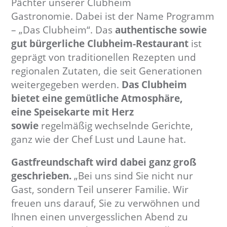
Pächter unserer Clubheim
b
Gastronomie.
Dabei ist der Name Programm
e
– „Das Clubheim“. Das
authentische sowie
r
gut bürgerliche Clubheim-Restaurant
ist
k
geprägt von traditionellen Rezepten und
i
regionalen Zutaten, die seit Generationen
r
weitergegeben werden.
Das Clubheim
c
h
bietet eine g
emütliche Atmosphäre,
.
eine
Speisekarte mit Herz
d
sowie
regelmäßig wechselnde Gerichte,
e
ganz wie der Chef Lust und Laune hat.
Gastfreundschaft wird dabei ganz groß
geschrieben.
„Bei uns sind Sie nicht nur
Gast, sondern Teil unserer Familie. Wir
freuen uns darauf, Sie zu verwöhnen und
Ihnen einen unvergesslichen Abend zu