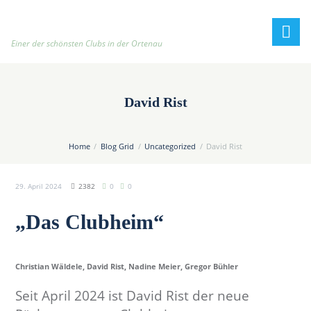
h
t
t
Einer der schönsten Clubs in der Ortenau
p
:
/
David Rist
/
t
e
Home
Blog Grid
Uncategorized
David Rist
n
n
29. April 2024
2382
0
0
i
s
„Das Clubheim“
c
l
u
Christian Wäldele, David Rist, Nadine Meier, Gregor Bühler
b
-
Seit April 2024 ist David Rist der neue
o