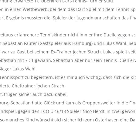
nung erwartete TC Oberkirch Dart-Tennis-Turnier statt.
ten in einen Wettbewerb, bei dem das Dart Spiel mit dem Tennis Sp
Dart Ergebnis mussten die Spieler der Jugendmannschaften das fin
weitaus erfahrenere Tenniskinder nicht immer ihre Duelle gegen
n Sebastian Fauter (Gastspieler aus Hamburg) und Lukas Wahl. Seba
ar zu Gast bei seinem Ex-Trainer Jochen Strach. Lukas spielt seit 
bastian mit 7 : 1 gewann, Sebastian aber nur sein Tennis-Duell er
 Sieger Lukas Wahl.
ennissport zu begeistern, ist es mir auch wichtig, dass sich die K
ierte Cheftrainer Jochen Strach.
tt, trugen sicher auch dazu dabei.
urg. Sebastian hatte Glück und kam als Gruppenzweiter in die Fin
ndspiel, gegen den TCO U 16/18 Spieler Nico Herdt, in zwei gewon
d so manches Kind wünscht sich sicherlich zum Osterhasen eine Da