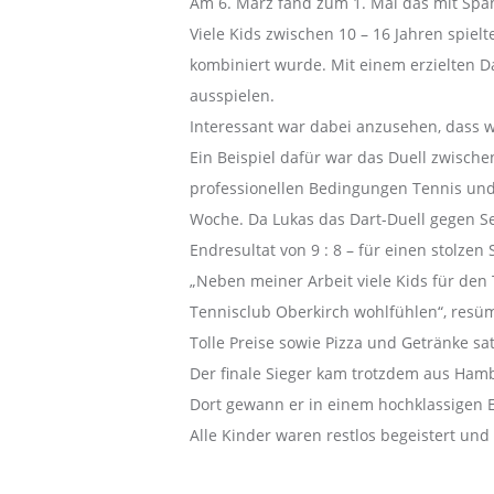
Am 6. März fand zum 1. Mal das mit Span
b
Viele Kids zwischen 10 – 16 Jahren spiel
-
kombiniert wurde. Mit einem erzielten 
o
ausspielen.
b
Interessant war dabei anzusehen, dass 
e
Ein Beispiel dafür war das Duell zwische
r
professionellen Bedingungen Tennis und w
k
Woche. Da Lukas das Dart-Duell gegen Se
i
Endresultat von 9 : 8 – für einen stolzen
r
„Neben meiner Arbeit viele Kids für den T
c
Tennisclub Oberkirch wohlfühlen“, resüm
h
Tolle Preise sowie Pizza und Getränke sa
.
Der finale Sieger kam trotzdem aus Hamb
d
Dort gewann er in einem hochklassigen E
e
Alle Kinder waren restlos begeistert un