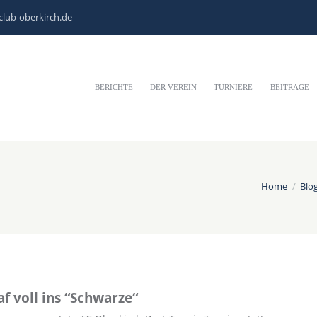
club-oberkirch.de
BERICHTE
DER VEREIN
TURNIERE
BEITRÄGE
Home
Blog
f voll ins “Schwarze“