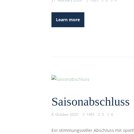
21. February 2026
1005
0
0
Learn more
Saisonabschluss
8. October 2025
1491
0
0
Ein stimmungsvoller Abschluss mit spor