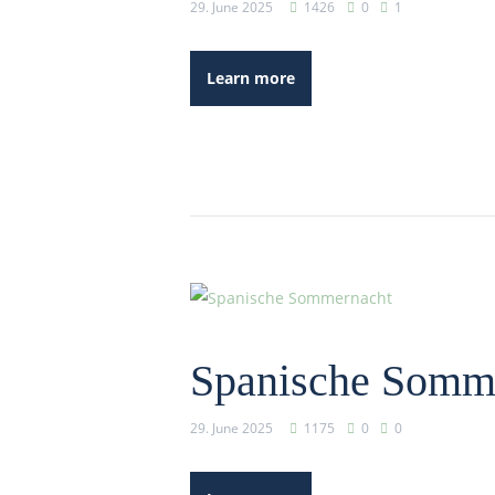
29. June 2025
1426
0
1
Learn more
Spanische Somm
29. June 2025
1175
0
0