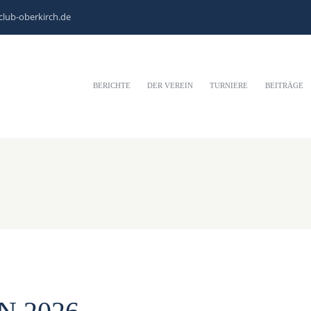
club-oberkirch.de
BERICHTE
DER VEREIN
TURNIERE
BEITRÄGE