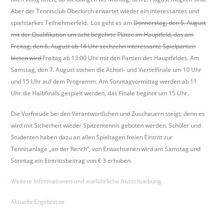
Aber der Tennisclub Oberkirch erwartet wieder ein interessantes und
spielstarkes Teilnehmerfeld. Los geht es am
Donnerstag, den 5. August
mit der Qualifikation um acht begehrte Plätze im Hauptfeld, das am
Freitag, den 6. August ab 14 Uhr sechzehn interessante Spielpartien
bieten wird
Freitag ab 13:00 Uhr mit den Partien des Hauptfeldes. Am
Samstag, den 7. August stehen die Achtel- und Viertelfinale um 10 Uhr
und 15 Uhr auf dem Programm. Am Sonntagvormittag werden ab 11
Uhr die Halbfinals gespielt werden, das Finale beginnt um 15 Uhr.
Die Vorfreude bei den Verantwortlichen und Zuschauern steigt, denn es
wird mit Sicherheit wieder Spitzentennis geboten werden. Schüler und
Studenten haben dazu an allen Spieltagen freien Eintritt zur
Tennisanlage „an der Rench“; von Erwachsenen wird am Samstag und
Sonntag ein Eintrittsbeitrag von € 3 erhoben.
Weitere Informationen und ausführliche Ausschreibung.
Aktuelle Ergebnisse