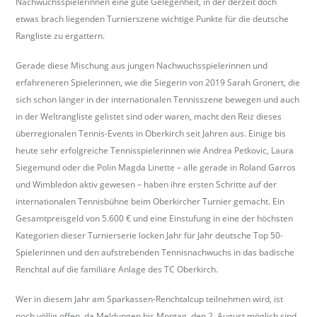
Nachwuchsspielerinnen eine gute Gelegenheit, in der derzeit doch
b
etwas brach liegenden Turnierszene wichtige Punkte für die deutsche
e
Rangliste zu ergattern.
r
k
Gerade diese Mischung aus jungen Nachwuchsspielerinnen und
i
erfahreneren Spielerinnen, wie die Siegerin von 2019 Sarah Gronert, die
r
sich schon länger in der internationalen Tennisszene bewegen und auch
c
in der Weltrangliste gelistet sind oder waren, macht den Reiz dieses
h
überregionalen Tennis-Events in Oberkirch seit Jahren aus. Einige bis
.
heute sehr erfolgreiche Tennisspielerinnen wie Andrea Petkovic, Laura
d
Siegemund oder die Polin Magda Linette – alle gerade in Roland Garros
e
und Wimbledon aktiv gewesen – haben ihre ersten Schritte auf der
internationalen Tennisbühne beim Oberkircher Turnier gemacht. Ein
Gesamtpreisgeld von 5.600 € und eine Einstufung in eine der höchsten
Kategorien dieser Turnierserie locken Jahr für Jahr deutsche Top 50-
Spielerinnen und den aufstrebenden Tennisnachwuchs in das badische
Renchtal auf die familiäre Anlage des TC Oberkirch.
Wer in diesem Jahr am Sparkassen-Renchtalcup teilnehmen wird, ist
noch völlig offen, da Meldungen bis Montag, den 2. August möglich sind.