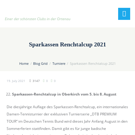
h
t
t
Einer der schönsten Clubs in der Ortenau
p
:
/
Sparkassen Renchtalcup 2021
/
t
e
Home
Blog Grid
Turniere
Sparkassen Renchtalcup 2021
n
n
19. July 2021
3147
0
0
i
s
Sparkassen-Renchtalcup in Oberkirch vom 5. bis 8. August
c
l
Die diesjährige Auflage des Sparkassen-Renchtalcup, ein internationales
u
Damen-Tennisturnier der exklusiven Turnierserie „DTB PREMIUM
b
TOUR“ im Deutschen Tennis Bund wird dieses Jahr Anfang August in den
-
Sommerferien stattfinden. Damit gibt es für junge badische
o