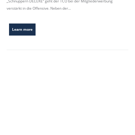
„Schnuppern DELUXE“ geht der TCO bei der Mitgliederwerbung
b
verstärkt in die Offensive. Neben der...
e
r
k
Learn more
i
r
c
h
.
d
e