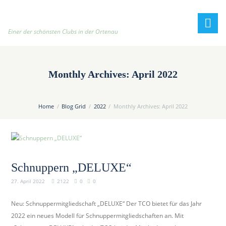
h
t
t
Einer der schönsten Clubs in der Ortenau
p
:
/
Monthly Archives: April 2022
/
t
e
Home
Blog Grid
2022
Monthly Archives: April 2022
n
n
i
s
c
Schnuppern „DELUXE“
l
27. April 2022
2122
0
0
u
b
Neu: Schnuppermitgliedschaft „DELUXE“ Der TCO bietet für das Jahr
-
2022 ein neues Modell für Schnuppermitgliedschaften an. Mit
o