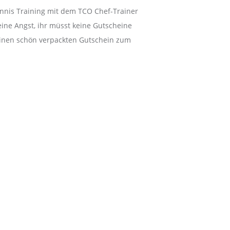
ennis Training mit dem TCO Chef-Trainer
ine Angst, ihr müsst keine Gutscheine
 einen schön verpackten Gutschein zum
. Differences were both technical and design-related. The
is meant that the Explorer II became a dual time zone watch -