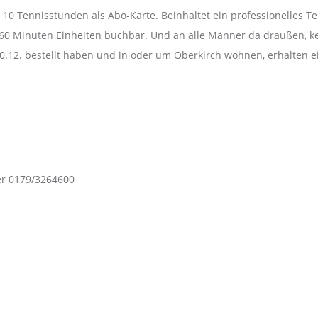
 10 Tennisstunden als Abo-Karte. Beinhaltet ein professionelles T
60 Minuten Einheiten buchbar. Und an alle Männer da draußen, ke
s 20.12. bestellt haben und in oder um Oberkirch wohnen, erhalten
er 0179/3264600
 reference 16550, marking the most significant update of this model
libre 3085, which allowed the 24h hand to be set independently. Th