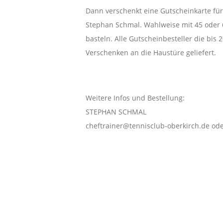
b
Dann verschenkt eine Gutscheinkarte für
-
Stephan Schmal. Wahlweise mit 45 oder 
o
basteln. Alle Gutscheinbesteller die bi
b
Verschenken an die Haustüre geliefert.
e
r
k
Weitere Infos und Bestellung:
i
STEPHAN SCHMAL
r
cheftrainer@tennisclub-oberkirch.de od
c
h
.
The first evolution of the Rolex Explorer II came in 1985, with the
d
movement, for instance
rolex replica watches usa
, was now the ca
e
while the GMT-Master became a triple time zone watch.