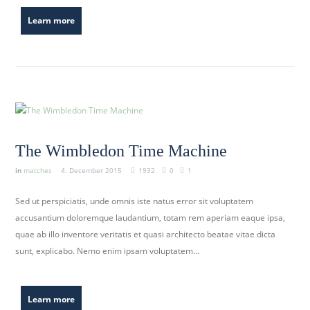
Learn more
The Wimbledon Time Machine
in
matches
4. December 2015
1932
0
1
Sed ut perspiciatis, unde omnis iste natus error sit voluptatem
accusantium doloremque laudantium, totam rem aperiam eaque ipsa,
quae ab illo inventore veritatis et quasi architecto beatae vitae dicta
sunt, explicabo. Nemo enim ipsam voluptatem...
Learn more