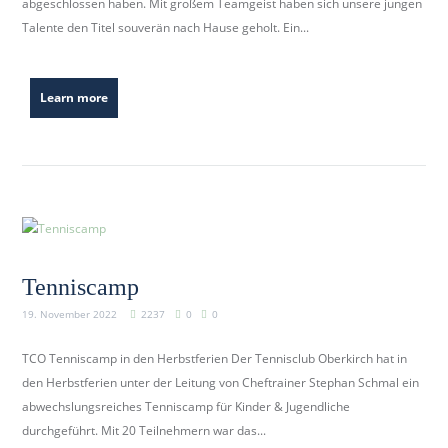
abgeschlossen haben. Mit großem Teamgeist haben sich unsere jungen
b
Talente den Titel souverän nach Hause geholt. Ein...
e
r
k
Learn more
i
r
c
h
.
d
e
Tenniscamp
19. November 2022
2237
0
0
TCO Tenniscamp in den Herbstferien Der Tennisclub Oberkirch hat in
den Herbstferien unter der Leitung von Cheftrainer Stephan Schmal ein
abwechslungsreiches Tenniscamp für Kinder & Jugendliche
durchgeführt. Mit 20 Teilnehmern war das...