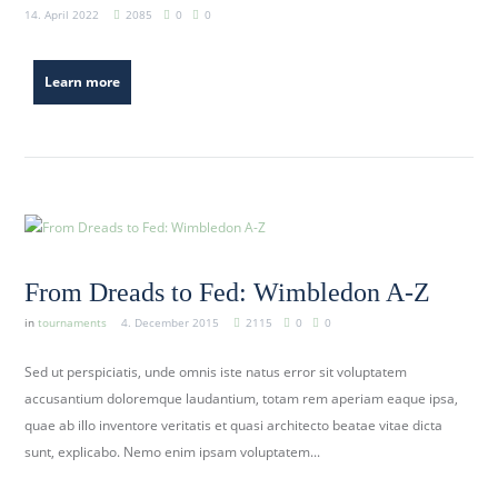
14. April 2022
2085
0
0
Learn more
From Dreads to Fed: Wimbledon A-Z
in
tournaments
4. December 2015
2115
0
0
Sed ut perspiciatis, unde omnis iste natus error sit voluptatem
accusantium doloremque laudantium, totam rem aperiam eaque ipsa,
quae ab illo inventore veritatis et quasi architecto beatae vitae dicta
sunt, explicabo. Nemo enim ipsam voluptatem...