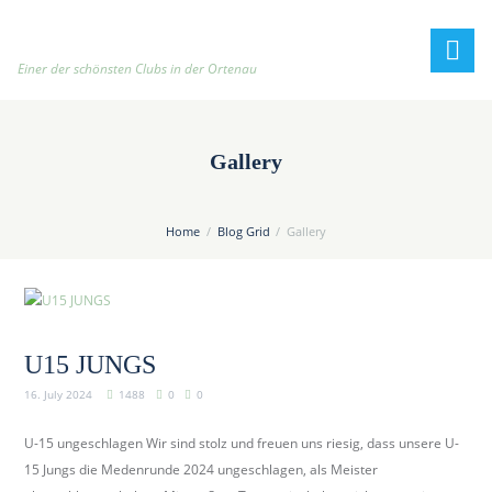
h
t
t
Einer der schönsten Clubs in der Ortenau
p
:
/
Gallery
/
t
e
Home
Blog Grid
Gallery
n
n
i
s
c
U15 JUNGS
l
16. July 2024
1488
0
0
u
b
U-15 ungeschlagen Wir sind stolz und freuen uns riesig, dass unsere U-
-
15 Jungs die Medenrunde 2024 ungeschlagen, als Meister
o