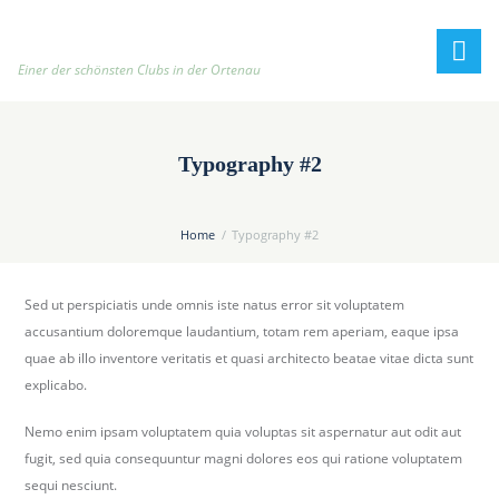
h
t
t
Einer der schönsten Clubs in der Ortenau
p
:
/
Typography #2
/
t
e
Home
Typography #2
n
n
Sed ut perspiciatis unde omnis iste natus error sit voluptatem
i
accusantium doloremque laudantium, totam rem aperiam, eaque ipsa
s
quae ab illo inventore veritatis et quasi architecto beatae vitae dicta sunt
c
explicabo.
l
u
Nemo enim ipsam voluptatem quia voluptas sit aspernatur aut odit aut
b
fugit, sed quia consequuntur magni dolores eos qui ratione voluptatem
-
sequi nesciunt.
o