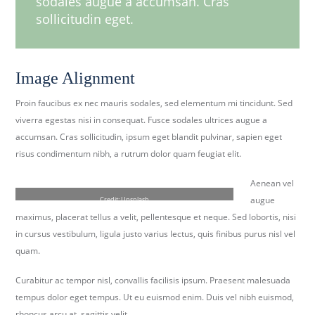
sodales augue a accumsan. Cras
sollicitudin eget.
Image Alignment
Proin faucibus ex nec mauris sodales, sed elementum mi tincidunt. Sed
viverra egestas nisi in consequat. Fusce sodales ultrices augue a
accumsan. Cras sollicitudin, ipsum eget blandit pulvinar, sapien eget
risus condimentum nibh, a rutrum dolor quam feugiat elit.
Aenean vel
augue
Credit: Unsplash
maximus, placerat tellus a velit, pellentesque et neque. Sed lobortis, nisi
in cursus vestibulum, ligula justo varius lectus, quis finibus purus nisl vel
quam.
Curabitur ac tempor nisl, convallis facilisis ipsum. Praesent malesuada
tempus dolor eget tempus. Ut eu euismod enim. Duis vel nibh euismod,
rhoncus arcu at, sagittis velit.