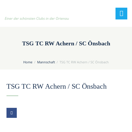
h
t
t
Einer der schönsten Clubs in der Ortenau
p
:
/
TSG TC RW Achern / SC Önsbach
/
t
e
Home
Mannschaft
TSG TC RW Achern / SC Önsbach
n
n
i
TSG TC RW Achern / SC Önsbach
s
c
l
u
b
-
o