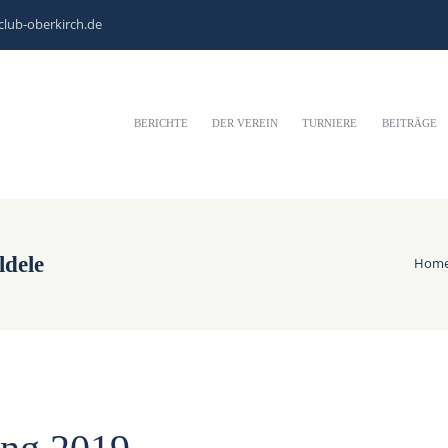
club-oberkirch.de
BERICHTE
DER VEREIN
TURNIERE
BEITRÄGE
ldele
Hom