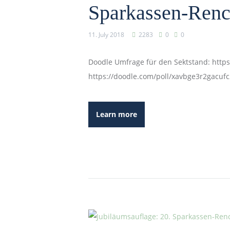
Sparkassen-Renc
11. July 2018
2283
0
0
Doodle Umfrage für den Sektstand: https
https://doodle.com/poll/xavbge3r2gacufc
Learn more