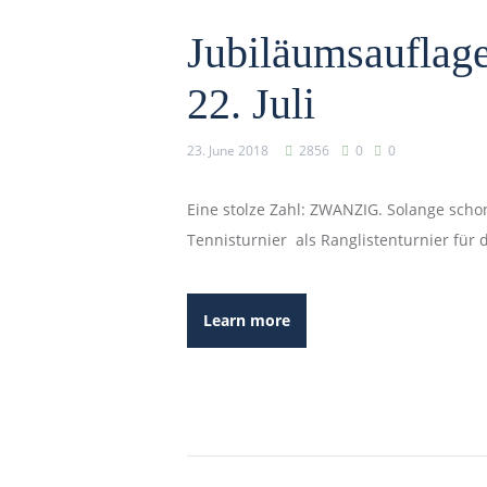
Jubiläumsauflage
22. Juli
23. June 2018
2856
0
0
Eine stolze Zahl: ZWANZIG. Solange scho
Tennisturnier als Ranglistenturnier für
Learn more