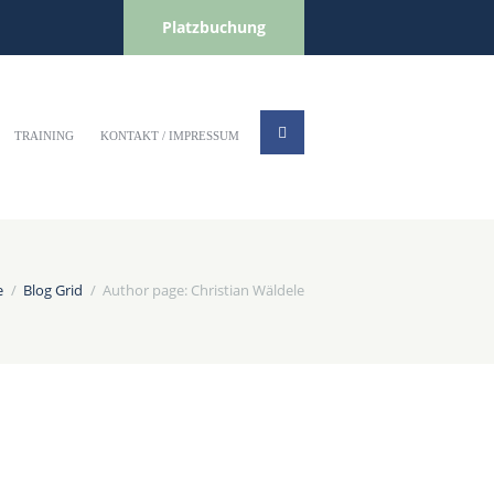
Platzbuchung
TRAINING
KONTAKT / IMPRESSUM
e
Blog Grid
Author page: Christian Wäldele