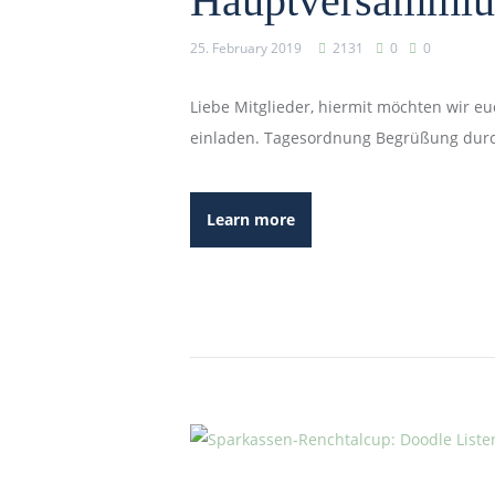
Hauptversammlu
b
-
25. February 2019
2131
0
0
o
Liebe Mitglieder, hiermit möchten wir 
b
einladen. Tagesordnung Begrüßung durch
e
r
k
Learn more
i
r
c
h
.
d
e