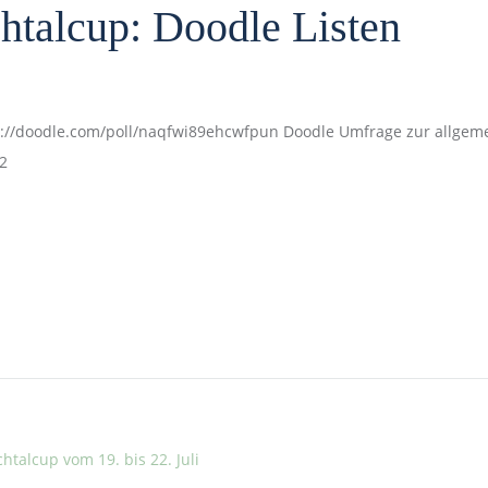
htalcup: Doodle Listen
://doodle.com/poll/naqfwi89ehcwfpun Doodle Umfrage zur allgemei
2