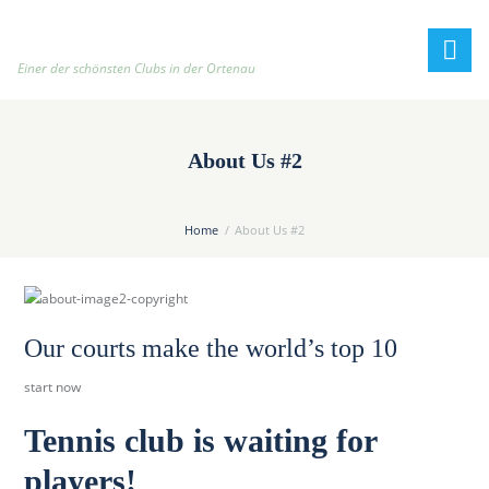
h
t
t
Einer der schönsten Clubs in der Ortenau
p
:
/
About Us #2
/
t
e
Home
About Us #2
n
n
i
s
Our courts make the world’s top 10
c
l
start now
u
b
Tennis club is waiting for
-
players!
o