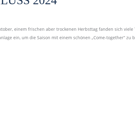
LUSS 2024
ober, einem frischen aber trockenen Herbsttag fanden sich viele
anlage ein, um die Saison mit einem schönen „Come-together“ zu 
 reference 16550, marking the most significant update of this model
libre 3085, which allowed the 24h hand to be set independently. Th