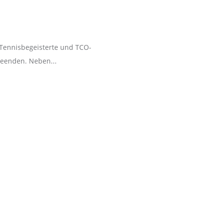
 Tennisbegeisterte und TCO-
beenden. Neben...
. Differences were both technical and design-related. The
is meant that the Explorer II became a dual time zone watch -