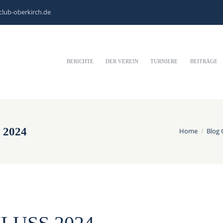
club-oberkirch.de
BERICHTE
DER VEREIN
TURNIERE
BEITRÄGE
 2024
Home
Blog 