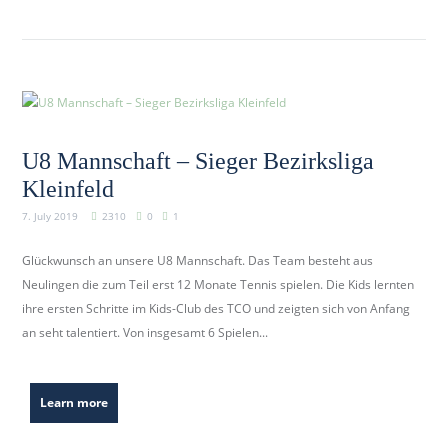
b
e
r
k
i
r
U8 Mannschaft – Sieger Bezirksliga
c
Kleinfeld
h
.
7. July 2019
2310
0
1
d
e
Glückwunsch an unsere U8 Mannschaft. Das Team besteht aus
Neulingen die zum Teil erst 12 Monate Tennis spielen. Die Kids lernten
ihre ersten Schritte im Kids-Club des TCO und zeigten sich von Anfang
an seht talentiert. Von insgesamt 6 Spielen...
Learn more