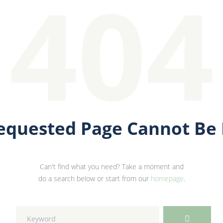
404
equested Page Cannot Be
Can't find what you need? Take a moment and
do a search below or start from our
homepage
.